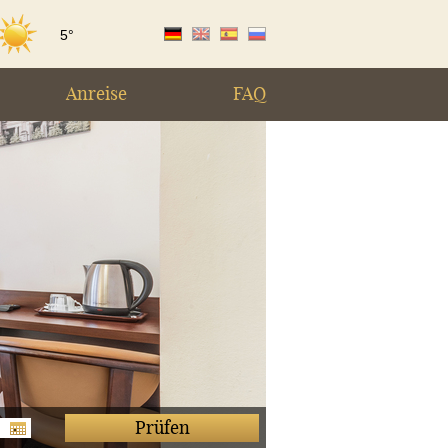
5°
|
|
|
de
en
es
ru
Anreise
FAQ
Prüfen