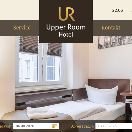
22:06
Service
Kontakt
edatum
Abreisedatum