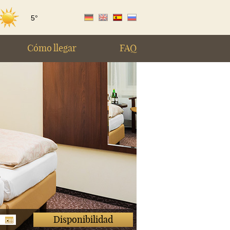
5°
|
|
|
de
en
es
ru
Cómo llegar
FAQ
Disponibilidad