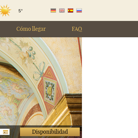
5°
|
|
|
de
en
es
ru
Cómo llegar
FAQ
Disponibilidad